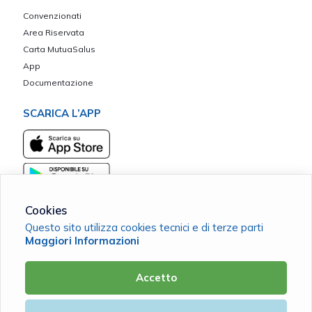
Convenzionati
Area Riservata
Carta MutuaSalus
App
Documentazione
SCARICA L’APP
Cookies
Questo sito utilizza cookies tecnici e di terze parti
Maggiori Informazioni
MACC Terra d'Otranto
C.F. 93158020755 |
Cookie Policy
|
Privacy Policy
Accetto
Powered by