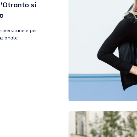
'Otranto si
do
niversitarie e per
nzionate.