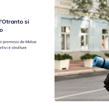
'Otranto si
do
rni promossi da Mutua
tivi e strutture