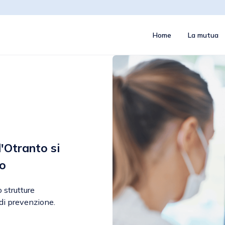
Home
La mutua
'Otranto si
do
 strutture
di prevenzione.