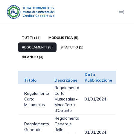
TUTTI (14)
MODULISTICA (5)
REGOLAMENTI (5)
STATUTO (1)
BILANCIO (3)
Data
Titolo
Descrizione
Pubblicazione
Tipo
Regolamento
Regolamento
Carta
Carta
Mutuasalus -
01/01/2024
PDF
4
Mutuasalus
Macc Terra
d'Otranto
Regolamento
Regolamento
Generale
Generale
delle
01/01/2024
PDF
9